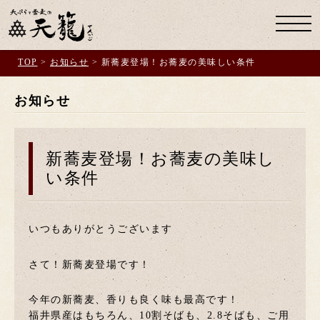
TOP
>
お知らせ
>
新蕎麦登場！お蕎麦の美味しい条件
お知らせ
お知らせ
天籠のこだわり
お品書き
お問い合わせ
新蕎麦登場！お蕎麦の美味し
い条件
いつもありがとうございます
Facebook
さて！新蕎麦登場です！
Instagram
今年の新蕎麦、香りも良く味も最高です！
福井県産はもちろん、10割そばも、2.8そばも、ご用